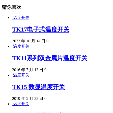
猜你喜欢
温度开关
TK17电子式温度开关
2023 年 10 月 14 日
0
温度开关
TK11系列双金属片温度开关
2016 年 7 月 13 日
0
温度开关
TK15 数显温度开关
2019 年 5 月 22 日
0
温度开关