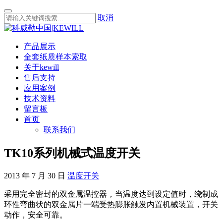
取消
产品展示
全套纸质样本索取
关于kewill
售后支持
应用案例
技术资料
留言板
首页
联系我们
TK10系列机械式温度开关
2013 年 7 月 30 日
温度开关
采用完全密封的双金属温控器，当温度达到设定值时，绕制成
环性弯曲状的双金属片一端受热膨胀触发内置机械装置，开关
动作，安全可靠。