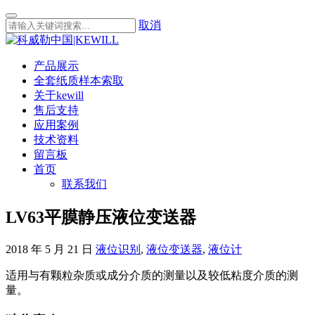
取消
产品展示
全套纸质样本索取
关于kewill
售后支持
应用案例
技术资料
留言板
首页
联系我们
LV63平膜静压液位变送器
2018 年 5 月 21 日
液位识别
,
液位变送器
,
液位计
适用与有颗粒杂质或成分介质的测量以及较低粘度介质的测
量。