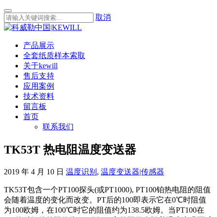
取消
产品展示
全套纸质样本索取
关于kewill
售后支持
应用案例
技术资料
留言板
首页
联系我们
TK53T 热电阻温度变送器
2019 年 4 月 10 日
温度识别
,
温度变送器|传感器
TK53T包含一个PT100探头(或PT1000), PT100铂热电阻的阻值
会随着温度的变化而改变。PT后的100即表示它在0℃时阻值
为100欧姆，在100℃时它的阻值约为138.5欧姆。当PT100在